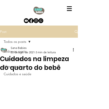
Post
Todos os posts
Sana Babies
Todos os posts
20 de ago. de 2021
3 min de leitura
Cuidados na limpeza
Amamentação
do quarto do bebê
Alimentação
Cuidados e saúde